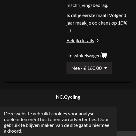
inschrijvingsbedrag.
Is dit je eerste maal? Volgend
jaar maak je ook kans op 10%
;-)
Bekijk details
In winkelwagen
NC.Cycling
nicolas@nc-cycling.be
Deze website gebruikt cookies voor analyse-
doeleinden en/of het tonen van advertenties. Door
+32 (0)474 30 98 66
gebruik te blijven maken van de site gaat u hiermee
akkoord.
BE 0765.162.922